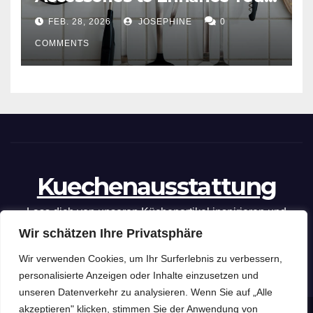
Cooking Efficiency
FEB. 28, 2026
JOSEPHINE
0
COMMENTS
Kuechenausstattung
Lass dich von unseren Küchenartikel inspirieren und
Wir schätzen Ihre Privatsphäre
optimiere deine kulinarischen Fähigkeiten mit unseren
praktischen Tipps und Tricks.
Wir verwenden Cookies, um Ihr Surferlebnis zu verbessern,
personalisierte Anzeigen oder Inhalte einzusetzen und
unseren Datenverkehr zu analysieren. Wenn Sie auf „Alle
akzeptieren" klicken, stimmen Sie der Anwendung von