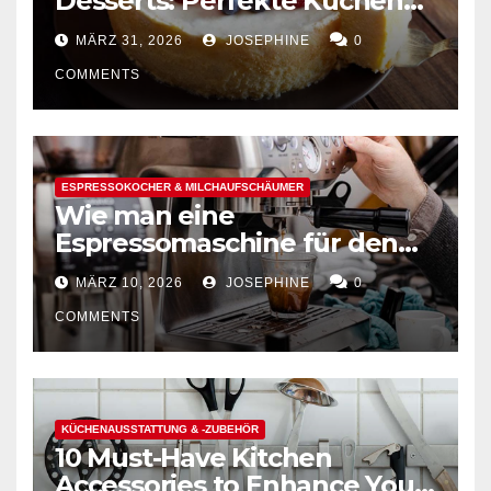
Desserts: Perfekte Kuchen
mühelos backen
MÄRZ 31, 2026
JOSEPHINE
0
COMMENTS
ESPRESSOKOCHER & MILCHAUFSCHÄUMER
Wie man eine
Espressomaschine für den
Hausgebrauch auswählt
MÄRZ 10, 2026
JOSEPHINE
0
COMMENTS
KÜCHENAUSSTATTUNG & -ZUBEHÖR
10 Must-Have Kitchen
Accessories to Enhance Your