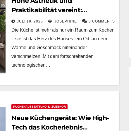
Hohe Ästhetik und
Praktikabilität vereint:
Innovationstrends bei
JULI 19, 2025
JOSEPHINE
0 COMMENTS
Küchengeräten im Jahr 2025
Die Küche ist mehr als nur ein Raum zum Kochen
– sie ist das Herz des Hauses, ein Ort, an dem
Wärme und Geschmack miteinander
verschmelzen. Mit dem fortschreitenden
technologischen…
KÜCHENAUSSTATTUNG & -ZUBEHÖR
Neue Küchengeräte: Wie High-
Tech das Kocherlebnis