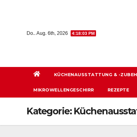
Zum
Inhalt
wechseln
Do.. Aug. 6th, 2026
4:18:04 PM
KÜCHENAUSSTATTUNG & -ZUBE
MIKROWELLENGESCHIRR
REZEPTE
Kategorie:
Küchenaussta