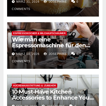
MÄRZ 31, 2026
JOSEPHINE
0
COMMENTS
ESPRESSOKOCHER & MILCHAUFSCHÄUMER
Wie man eine
Espressomaschine für den
Hausgebrauch auswählt
MÄRZ 10, 2026
JOSEPHINE
0
COMMENTS
KÜCHENAUSSTATTUNG & -ZUBEHÖR
10 Must-Have Kitchen
Accessories to Enhance Your
Cooking Efficiency