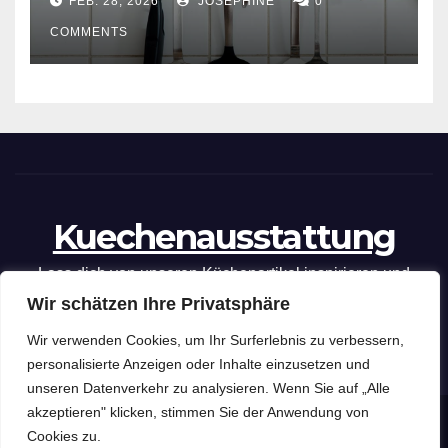
FEB. 28, 2026
JOSEPHINE
0
COMMENTS
Kuechenausstattung
Lass dich von unseren Küchenartikel inspirieren und
Wir schätzen Ihre Privatsphäre
optimiere deine kulinarischen Fähigkeiten mit unseren
praktischen Tipps und Tricks.
Wir verwenden Cookies, um Ihr Surferlebnis zu verbessern,
personalisierte Anzeigen oder Inhalte einzusetzen und
unseren Datenverkehr zu analysieren. Wenn Sie auf „Alle
akzeptieren" klicken, stimmen Sie der Anwendung von
Kuechenausstattung
Copyright © 2026 .
Cookies zu.