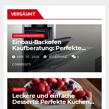
VERSÄUMT
KÜCHENEINBAUGERÄTE
Einbau-Backofen
Kaufberatung: Perfekte
Kombination von Funktion
APR. 20, 2026
JOSEPHINE
0
und Design
COMMENTS
REZEPTE
Leckere und einfache
Desserts: Perfekte Kuchen
mühelos backen