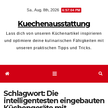
Zum
Sa.. Aug. 8th, 2026
6:57:04 PM
Inhalt
wechseln
Kuechenausstattung
Lass dich von unseren Küchenartikel inspirieren
und optimiere deine kulinarischen Fähigkeiten mit
unseren praktischen Tipps und Tricks.
Schlagwort:
Die
intelligentesten eingebauten
Küchengeräte mit