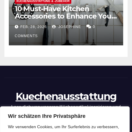
KÜCHENAUSSTATTUNG & -ZUBEHÖR
10 Must-Have Kitchen
Accessories to Enhance Your
Cooking Efficiency
FEB. 28, 2026
JOSEPHINE
0
COMMENTS
Kuechenausstattung
Lass dich von unseren Küchenartikel inspirieren und
Wir schätzen Ihre Privatsphäre
optimiere deine kulinarischen Fähigkeiten mit unseren
praktischen Tipps und Tricks.
Wir verwenden Cookies, um Ihr Surferlebnis zu verbessern,