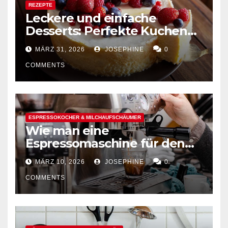
REZEPTE
Leckere und einfache
Desserts: Perfekte Kuchen
mühelos backen
MÄRZ 31, 2026
JOSEPHINE
0
COMMENTS
ESPRESSOKOCHER & MILCHAUFSCHÄUMER
Wie man eine
Espressomaschine für den
Hausgebrauch auswählt
MÄRZ 10, 2026
JOSEPHINE
0
COMMENTS