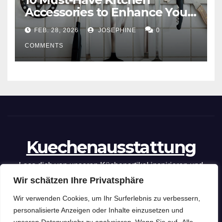
Accessories to Enhance Your
Cooking Efficiency
FEB. 28, 2026
JOSEPHINE
0
COMMENTS
Kuechenausstattung
Lass dich von unseren Küchenartikel inspirieren und
Wir schätzen Ihre Privatsphäre
optimiere deine kulinarischen Fähigkeiten mit unseren
praktischen Tipps und Tricks.
Wir verwenden Cookies, um Ihr Surferlebnis zu verbessern,
personalisierte Anzeigen oder Inhalte einzusetzen und