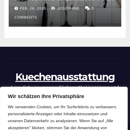
Cooking Efficiency
FEB. 28, 2026
JOSEPHINE
0
COMMENTS
Kuechenausstattung
Lass dich von unseren Küchenartikel inspirieren und
Wir schätzen Ihre Privatsphäre
optimiere deine kulinarischen Fähigkeiten mit unseren
praktischen Tipps und Tricks.
Wir verwenden Cookies, um Ihr Surferlebnis zu verbessern,
personalisierte Anzeigen oder Inhalte einzusetzen und
unseren Datenverkehr zu analysieren. Wenn Sie auf „Alle
akzeptieren" klicken, stimmen Sie der Anwendung von