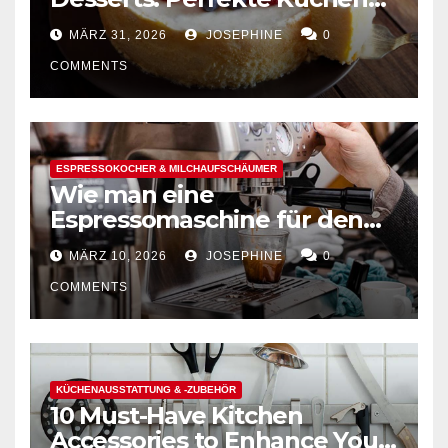
mühelos backen
MÄRZ 31, 2026
JOSEPHINE
0
COMMENTS
ESPRESSOKOCHER & MILCHAUFSCHÄUMER
Wie man eine
Espressomaschine für den
Hausgebrauch auswählt
MÄRZ 10, 2026
JOSEPHINE
0
COMMENTS
KÜCHENAUSSTATTUNG & -ZUBEHÖR
10 Must-Have Kitchen
Accessories to Enhance Your