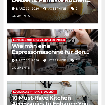
Desserts: Perfekte Kuchen
mühelos backen
MÄRZ 31, 2026
JOSEPHINE
0
COMMENTS
ESPRESSOKOCHER & MILCHAUFSCHÄUMER
Wie man eine
Espressomaschine für den
Hausgebrauch auswählt
MÄRZ 10, 2026
JOSEPHINE
0
COMMENTS
KÜCHENAUSSTATTUNG & -ZUBEHÖR
10 Must-Have Kitchen
Accessories to Enhance Your