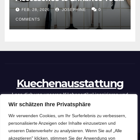
Cooking Efficiency
FEB. 28, 2026
JOSEPHINE
0
COMMENTS
Kuechenausstattung
Lass dich von unseren Küchenartikel inspirieren und
Wir schätzen Ihre Privatsphäre
optimiere deine kulinarischen Fähigkeiten mit unseren
praktischen Tipps und Tricks.
Wir verwenden Cookies, um Ihr Surferlebnis zu verbessern,
personalisierte Anzeigen oder Inhalte einzusetzen und
unseren Datenverkehr zu analysieren. Wenn Sie auf „Alle
akzeptieren" klicken, stimmen Sie der Anwendung von