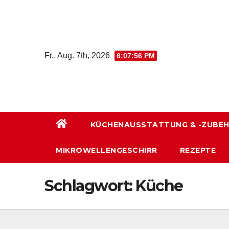
Zum
Inhalt
wechseln
Fr.. Aug. 7th, 2026
6:07:57 PM
KÜCHENAUSSTATTUNG & -ZUBE
MIKROWELLENGESCHIRR
REZEPTE
Schlagwort:
Küche