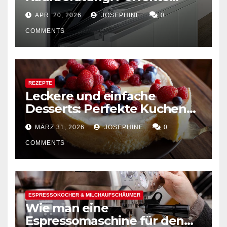
Kombination von Funktion
APR. 20, 2026
JOSEPHINE
0
und Design
COMMENTS
REZEPTE
Leckere und einfache
Desserts: Perfekte Kuchen
mühelos backen
MÄRZ 31, 2026
JOSEPHINE
0
COMMENTS
ESPRESSOKOCHER & MILCHAUFSCHÄUMER
Wie man eine
Espressomaschine für den