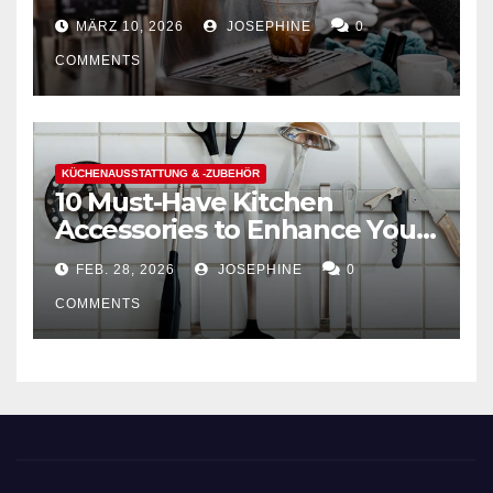
Hausgebrauch auswählt
MÄRZ 10, 2026
JOSEPHINE
0
COMMENTS
KÜCHENAUSSTATTUNG & -ZUBEHÖR
10 Must-Have Kitchen
Accessories to Enhance Your
Cooking Efficiency
FEB. 28, 2026
JOSEPHINE
0
COMMENTS