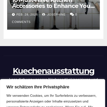
Accessories to Enhance Your
Cooking Efficiency
FEB. 28, 2026
JOSEPHINE
0
COMMENTS
Kuechenausstattung
Lass dich von unseren Küchenartikel inspirieren und
Wir schätzen Ihre Privatsphäre
optimiere deine kulinarischen Fähigkeiten mit unseren
praktischen Tipps und Tricks.
Wir verwenden Cookies, um Ihr Surferlebnis zu verbessern,
personalisierte Anzeigen oder Inhalte einzusetzen und