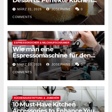
Desserts: Perfekte Kuchen
mühelos backen
MÄRZ 31, 2026
JOSEPHINE
0
COMMENTS
ESPRESSOKOCHER & MILCHAUFSCHÄUMER
Wie man eine
Espressomaschine für den
Hausgebrauch auswählt
MÄRZ 10, 2026
JOSEPHINE
0
COMMENTS
KÜCHENAUSSTATTUNG & -ZUBEHÖR
10 Must-Have Kitchen
Accessories to Enhance Your