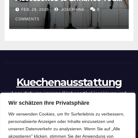
Cooking Efficiency
FEB. 28, 2026
JOSEPHINE
0
COMMENTS
Kuechenausstattung
Lass dich von unseren Küchenartikel inspirieren und
Wir schätzen Ihre Privatsphäre
optimiere deine kulinarischen Fähigkeiten mit unseren
praktischen Tipps und Tricks.
Wir verwenden Cookies, um Ihr Surferlebnis zu verbessern,
personalisierte Anzeigen oder Inhalte einzusetzen und
unseren Datenverkehr zu analysieren. Wenn Sie auf „Alle
akzeptieren" klicken, stimmen Sie der Anwendung von