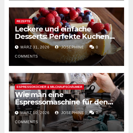
REZEPTE
Leckere und einfache
Desserts: Perfekte Kuchen
mühelos backen
MÄRZ 31, 2026
JOSEPHINE
0
COMMENTS
ESPRESSOKOCHER & MILCHAUFSCHÄUMER
Wie man eine
Espressomaschine für den
Hausgebrauch auswählt
MÄRZ 10, 2026
JOSEPHINE
0
COMMENTS