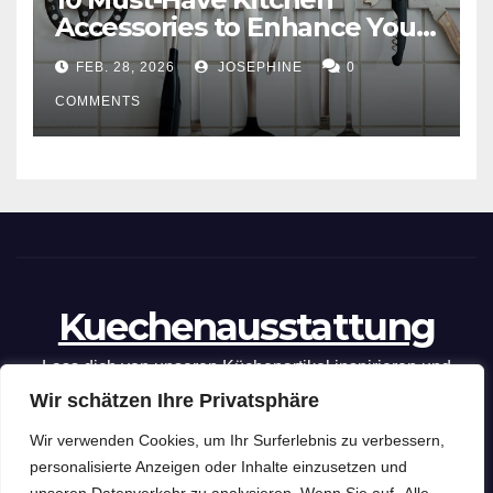
Accessories to Enhance Your
Cooking Efficiency
FEB. 28, 2026
JOSEPHINE
0
COMMENTS
Kuechenausstattung
Lass dich von unseren Küchenartikel inspirieren und
Wir schätzen Ihre Privatsphäre
optimiere deine kulinarischen Fähigkeiten mit unseren
praktischen Tipps und Tricks.
Wir verwenden Cookies, um Ihr Surferlebnis zu verbessern,
personalisierte Anzeigen oder Inhalte einzusetzen und