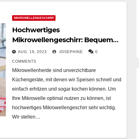
MIKROWELLENGESCHIRR
Hochwertiges
Mikrowellengeschirr: Bequeme
und schnelle Lösungen zum
AUG. 19, 2023
JOSEPHINE
0
Aufwärmen und Kochen
COMMENTS
Mikrowellenherde sind unverzichtbare
Küchengeräte, mit denen wir Speisen schnell und
einfach erhitzen und sogar kochen können. Um
Ihre Mikrowelle optimal nutzen zu können, ist
hochwertiges Mikrowellengeschirr sehr wichtig.
Wir stellen…