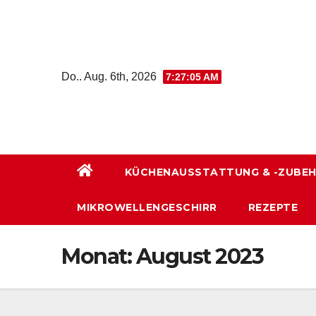
Zum
Inhalt
wechseln
Do.. Aug. 6th, 2026
7:27:06 AM
KÜCHENAUSSTATTUNG & -ZUBE
MIKROWELLENGESCHIRR
REZEPTE
Monat:
August 2023