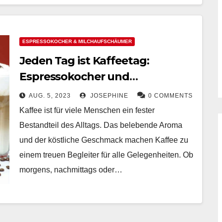
ESPRESSOKOCHER & MILCHAUFSCHÄUMER
Jeden Tag ist Kaffeetag:
Espressokocher und
Milchaufschäumer bringen
AUG. 5, 2023
JOSEPHINE
0 COMMENTS
Ihnen perfekte Kaffeemomente
Kaffee ist für viele Menschen ein fester
Bestandteil des Alltags. Das belebende Aroma
und der köstliche Geschmack machen Kaffee zu
einem treuen Begleiter für alle Gelegenheiten. Ob
morgens, nachmittags oder…