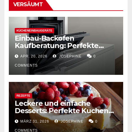
VERSÄUMT
KÜCHENEINBAUGERÄTE
Einbau-Backofen
Kaufberatung: Perfekte
Kombination von Funktion
APR. 20, 2026
JOSEPHINE
0
und Design
COMMENTS
REZEPTE
Leckere und einfache
Desserts: Perfekte Kuchen
mühelos backen
MÄRZ 31, 2026
JOSEPHINE
0
COMMENTS