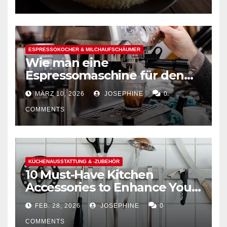
ESPRESSOKOCHER & MILCHAUFSCHÄUMER
Wie man eine
Espressomaschine für den
Hausgebrauch auswählt
MÄRZ 10, 2026
JOSEPHINE
0
COMMENTS
KÜCHENAUSSTATTUNG & -ZUBEHÖR
10 Must-Have Kitchen
Accessories to Enhance Your
Cooking Efficiency
FEB. 28, 2026
JOSEPHINE
0
COMMENTS