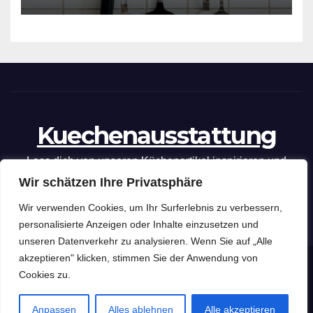
Kuechenausstattung
Lass dich von unseren Küchenartikel inspirieren und
Wir schätzen Ihre Privatsphäre
optimiere deine kulinarischen Fähigkeiten mit unseren
praktischen Tipps und Tricks.
Wir verwenden Cookies, um Ihr Surferlebnis zu verbessern,
personalisierte Anzeigen oder Inhalte einzusetzen und
unseren Datenverkehr zu analysieren. Wenn Sie auf „Alle
akzeptieren" klicken, stimmen Sie der Anwendung von
Kuechenausstattung
Copyright © 2026 .
Cookies zu.
Impressum
Datenschutzerklärung
Anpassen
Alles ablehnen
Alle akzeptieren