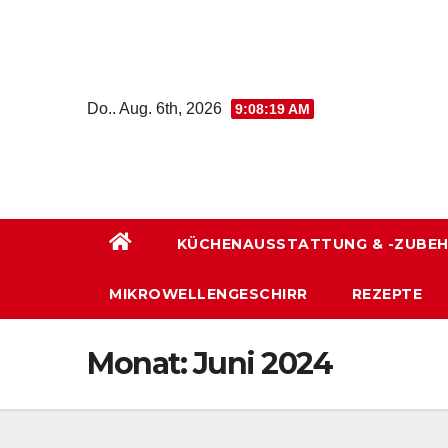
Zum
Inhalt
wechseln
Do.. Aug. 6th, 2026
9:08:20 AM
KÜCHENAUSSTATTUNG & -ZUBE
MIKROWELLENGESCHIRR
REZEPTE
Monat:
Juni 2024