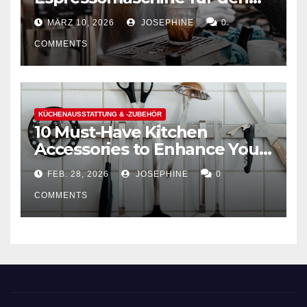
Hausgebrauch auswählt
MÄRZ 10, 2026
JOSEPHINE
0
COMMENTS
KÜCHENAUSSTATTUNG & -ZUBEHÖR
10 Must-Have Kitchen
Accessories to Enhance Your
Cooking Efficiency
FEB. 28, 2026
JOSEPHINE
0
COMMENTS