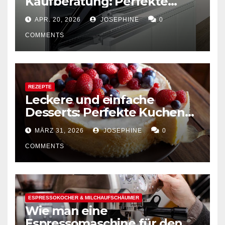
Kaufberatung: Perfekte
Kombination von Funktion
APR. 20, 2026
JOSEPHINE
0
und Design
COMMENTS
REZEPTE
Leckere und einfache
Desserts: Perfekte Kuchen
mühelos backen
MÄRZ 31, 2026
JOSEPHINE
0
COMMENTS
ESPRESSOKOCHER & MILCHAUFSCHÄUMER
Wie man eine
Espressomaschine für den