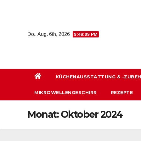
Zum
Inhalt
wechseln
Do.. Aug. 6th, 2026
9:46:09 PM
KÜCHENAUSSTATTUNG & -ZUBE
MIKROWELLENGESCHIRR
REZEPTE
Monat:
Oktober 2024