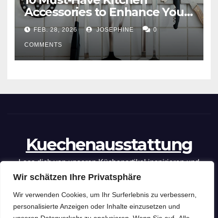
Accessories to Enhance Your
Cooking Efficiency
FEB. 28, 2026
JOSEPHINE
0
COMMENTS
Kuechenausstattung
Lass dich von unseren Küchenartikel inspirieren und
Wir schätzen Ihre Privatsphäre
optimiere deine kulinarischen Fähigkeiten mit unseren
praktischen Tipps und Tricks.
Wir verwenden Cookies, um Ihr Surferlebnis zu verbessern,
personalisierte Anzeigen oder Inhalte einzusetzen und