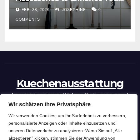
Cooking Efficiency
FEB. 28, 2026
JOSEPHINE
0
COMMENTS
Kuechenausstattung
Lass dich von unseren Küchenartikel inspirieren und
Wir schätzen Ihre Privatsphäre
optimiere deine kulinarischen Fähigkeiten mit unseren
praktischen Tipps und Tricks.
Wir verwenden Cookies, um Ihr Surferlebnis zu verbessern,
personalisierte Anzeigen oder Inhalte einzusetzen und
unseren Datenverkehr zu analysieren. Wenn Sie auf „Alle
akzeptieren" klicken, stimmen Sie der Anwendung von