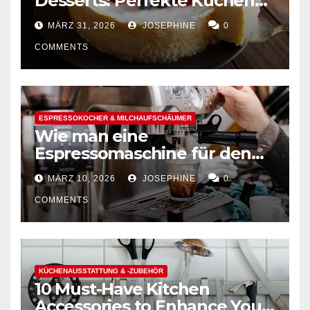
Desserts: Perfekte Kuchen
mühelos backen
MÄRZ 31, 2026
JOSEPHINE
0
COMMENTS
ESPRESSOKOCHER & MILCHAUFSCHÄUMER
Wie man eine
Espressomaschine für den
Hausgebrauch auswählt
MÄRZ 10, 2026
JOSEPHINE
0
COMMENTS
KÜCHENAUSSTATTUNG & -ZUBEHÖR
10 Must-Have Kitchen
Accessories to Enhance Your