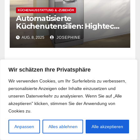
KÜCHENAUSSTATTUNG & -ZUBEHÖR
Automatisierte
Küchenutensilien: Hightech,
die das Putzen leicht macht
AUG. 8, 2025
JOSEPHINE
Wir schätzen Ihre Privatsphäre
Schreibe einen Kommentar
Wir verwenden Cookies, um Ihr Surferlebnis zu verbessern,
personalisierte Anzeigen oder Inhalte einzusetzen und
unseren Datenverkehr zu analysieren. Wenn Sie auf „Alle
Deine E-Mail-Adresse wird nicht veröffentlicht.
akzeptieren" klicken, stimmen Sie der Anwendung von
Erforderliche Felder sind mit
*
markiert
Cookies zu.
Kommentar
*
Anpassen
Alles ablehnen
Alle akzeptieren