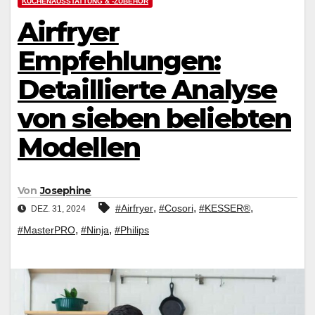
KÜCHENAUSSTATTUNG & -ZUBEHÖR
Airfryer
Empfehlungen:
Detaillierte Analyse
von sieben beliebten
Modellen
Von
Josephine
,
,
,
#Airfryer
#Cosori
#KESSER®
DEZ. 31, 2024
,
,
#MasterPRO
#Ninja
#Philips