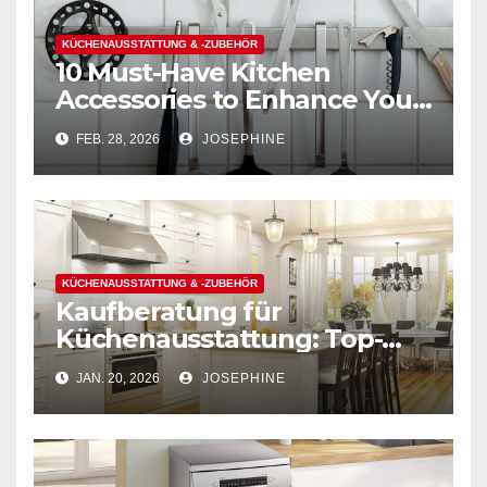
KÜCHENAUSSTATTUNG & -ZUBEHÖR
10 Must-Have Kitchen
Accessories to Enhance Your
Cooking Efficiency
FEB. 28, 2026
JOSEPHINE
KÜCHENAUSSTATTUNG & -ZUBEHÖR
Kaufberatung für
Küchenausstattung: Top-
Marken und Preise im
JAN. 20, 2026
JOSEPHINE
Überblick