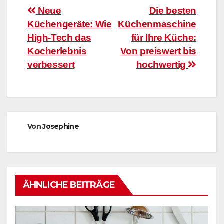
Beitragsnavigation
Neue
Die besten
Küchengeräte: Wie
Küchenmaschine
High-Tech das
für Ihre Küche:
Kocherlebnis
Von preiswert bis
verbessert
hochwertig
Von
Josephine
ÄHNLICHE BEITRÄGE