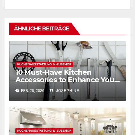
ÄHNLICHE BEITRÄGE
KÜCHENAUSSTATTUNG & -ZUBEHÖR
10 Must-Have Kitchen
Accessories to Enhance Your
Cooking Efficiency
FEB. 28, 2026
JOSEPHINE
KÜCHENAUSSTATTUNG & -ZUBEHÖR