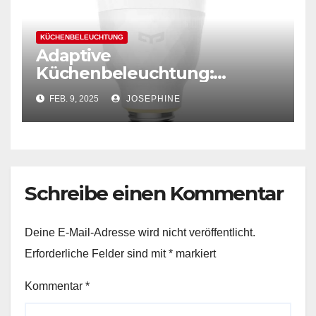
KÜCHENBELEUCHTUNG
Adaptive
Küchenbeleuchtung:
Beleuchtungslösungen, die
FEB. 9, 2025
JOSEPHINE
sich automatisch an
unterschiedliche
Bedürfnisse anpassen
Schreibe einen Kommentar
Deine E-Mail-Adresse wird nicht veröffentlicht.
Erforderliche Felder sind mit
*
markiert
Kommentar
*