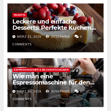
REZEPTE
Leckere und einfache
Desserts: Perfekte Kuchen
mühelos backen
MÄRZ 31, 2026
JOSEPHINE
0
COMMENTS
ESPRESSOKOCHER & MILCHAUFSCHÄUMER
Wie man eine
Espressomaschine für den
Hausgebrauch auswählt
MÄRZ 10, 2026
JOSEPHINE
0
COMMENTS