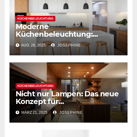
KÜCHENBELEUCHTUNG
Moderne
Küchenbeleuchtung:
Wichtige Elemente für die
AUG. 28, 2025
JOSEPHINE
Atmosphäre und
Funktionalität
KÜCHENBELEUCHTUNG
Nicht nur Lampen: Das neue
Konzept für
Küchensystembeleuchtung
MÄRZ 21, 2025
JOSEPHINE