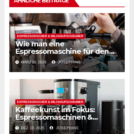
ÄHNLICHE BEITRÄGE
ESPRESSOKOCHER & MILCHAUFSCHÄUMER
Wie man eine
Espressomaschine für den
Hausgebrauch auswählt
MÄRZ 10, 2026
JOSEPHINE
ESPRESSOKOCHER & MILCHAUFSCHÄUMER
Kaffeekunst im Fokus:
Espressomaschinen &
Milchaufschäumer
DEZ. 10, 2025
JOSEPHINE