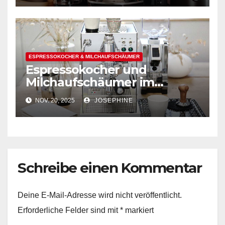
ESPRESSOKOCHER & MILCHAUFSCHÄUMER
Espressokocher und
Milchaufschäumer im
Vergleich: Top-Modelle
NOV. 20, 2025
JOSEPHINE
Schreibe einen Kommentar
Deine E-Mail-Adresse wird nicht veröffentlicht.
Erforderliche Felder sind mit
*
markiert