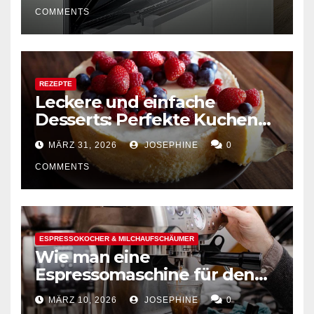
COMMENTS
REZEPTE
Leckere und einfache
Desserts: Perfekte Kuchen
mühelos backen
MÄRZ 31, 2026
JOSEPHINE
0
COMMENTS
ESPRESSOKOCHER & MILCHAUFSCHÄUMER
Wie man eine
Espressomaschine für den
Hausgebrauch auswählt
MÄRZ 10, 2026
JOSEPHINE
0