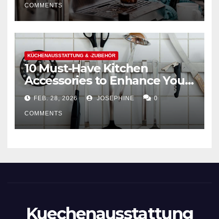
COMMENTS
KÜCHENAUSSTATTUNG & -ZUBEHÖR
10 Must-Have Kitchen
Accessories to Enhance Your
Cooking Efficiency
FEB. 28, 2026
JOSEPHINE
0
COMMENTS
Kuechenausstattung