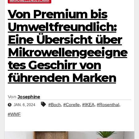
MIKROWELLENGESCHIRR
Von Premium bis
Umweltfreundlich:
Eine Übersicht über
Mikrowellengeeigne
tes Geschirr von
führenden Marken
Von
Josephine
,
,
,
,
#Boch
#Corelle
#IKEA
#Rosenthal
JAN. 6, 2024
#WMF