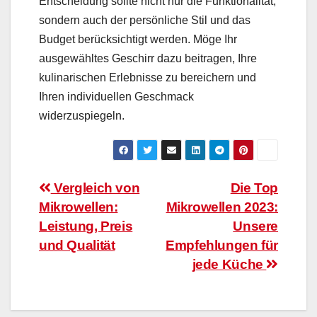
Entscheidung sollte nicht nur die Funktionalität,
sondern auch der persönliche Stil und das
Budget berücksichtigt werden. Möge Ihr
ausgewähltes Geschirr dazu beitragen, Ihre
kulinarischen Erlebnisse zu bereichern und
Ihren individuellen Geschmack
widerzuspiegeln.
Beitragsnavigation
Vergleich von
Die Top
Mikrowellen:
Mikrowellen 2023:
Leistung, Preis
Unsere
und Qualität
Empfehlungen für
jede Küche