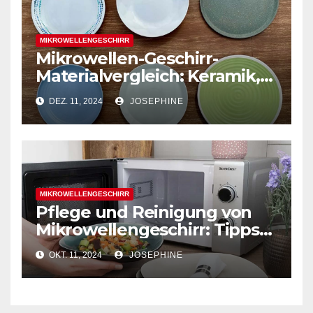
MIKROWELLENGESCHIRR
Mikrowellen-Geschirr-
Materialvergleich: Keramik,
Glas und Kunststoff
DEZ. 11, 2024
JOSEPHINE
MIKROWELLENGESCHIRR
Pflege und Reinigung von
Mikrowellengeschirr: Tipps
für Langlebigkeit und
OKT. 11, 2024
JOSEPHINE
Sicherheit