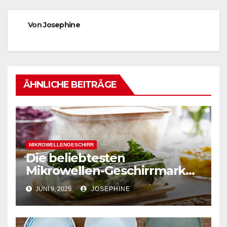
Von
Josephine
ÄHNLICHE BEITRÄGE
MIKROWELLENGESCHIRR
Die beliebtesten
Mikrowellen-Geschirrmarken
2025
JUNI 9, 2025
JOSEPHINE