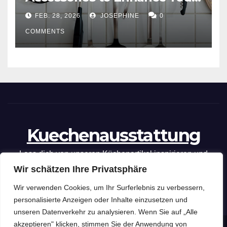
Cooking Efficiency
FEB. 28, 2026
JOSEPHINE
0
COMMENTS
Kuechenausstattung
Lass dich von unseren Küchenartikel inspirieren und
Wir schätzen Ihre Privatsphäre
optimiere deine kulinarischen Fähigkeiten mit unseren
praktischen Tipps und Tricks.
Wir verwenden Cookies, um Ihr Surferlebnis zu verbessern,
personalisierte Anzeigen oder Inhalte einzusetzen und
unseren Datenverkehr zu analysieren. Wenn Sie auf „Alle
akzeptieren" klicken, stimmen Sie der Anwendung von