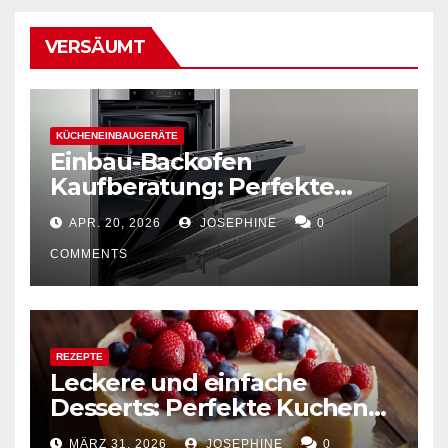
VERSÄUMT
KÜCHENEINBAUGERÄTE
Einbau-Backofen
Kaufberatung: Perfekte
Kombination von Funktion
APR. 20, 2026
JOSEPHINE
0
und Design
COMMENTS
REZEPTE
Leckere und einfache
Desserts: Perfekte Kuchen
mühelos backen
MÄRZ 31, 2026
JOSEPHINE
0