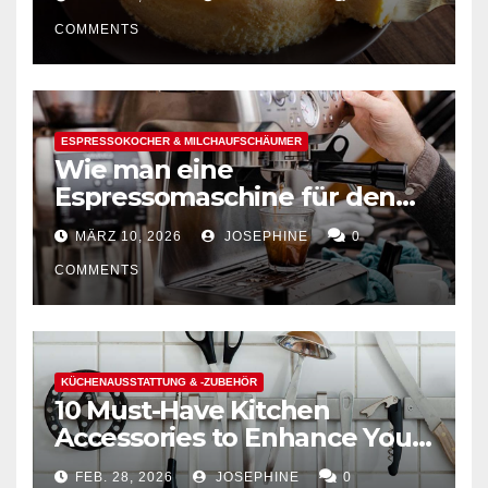
COMMENTS
ESPRESSOKOCHER & MILCHAUFSCHÄUMER
Wie man eine
Espressomaschine für den
Hausgebrauch auswählt
MÄRZ 10, 2026
JOSEPHINE
0
COMMENTS
KÜCHENAUSSTATTUNG & -ZUBEHÖR
10 Must-Have Kitchen
Accessories to Enhance Your
Cooking Efficiency
FEB. 28, 2026
JOSEPHINE
0