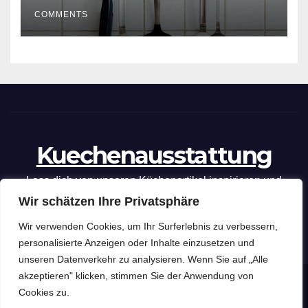
COMMENTS
Kuechenausstattung
Lass dich von unseren Küchenartikel inspirieren und
Wir schätzen Ihre Privatsphäre
optimiere deine kulinarischen Fähigkeiten mit unseren
praktischen Tipps und Tricks.
Wir verwenden Cookies, um Ihr Surferlebnis zu verbessern,
personalisierte Anzeigen oder Inhalte einzusetzen und
unseren Datenverkehr zu analysieren. Wenn Sie auf „Alle
akzeptieren" klicken, stimmen Sie der Anwendung von
Kuechenausstattung
Copyright © 2026 .
Cookies zu.