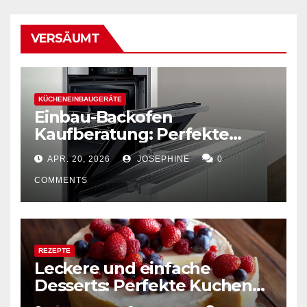
VERSÄUMT
KÜCHENEINBAUGERÄTE
Einbau-Backofen
Kaufberatung: Perfekte
Kombination von Funktion
APR. 20, 2026
JOSEPHINE
0
und Design
COMMENTS
REZEPTE
Leckere und einfache
Desserts: Perfekte Kuchen
mühelos backen