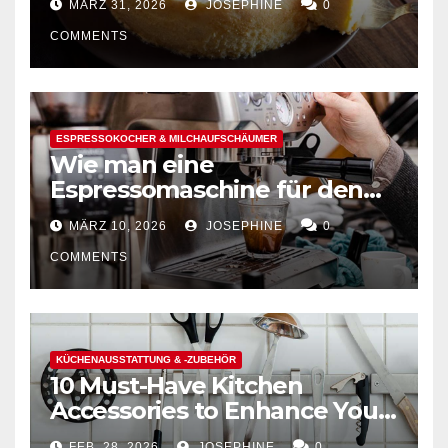
MÄRZ 31, 2026
JOSEPHINE
0
COMMENTS
ESPRESSOKOCHER & MILCHAUFSCHÄUMER
Wie man eine
Espressomaschine für den
Hausgebrauch auswählt
MÄRZ 10, 2026
JOSEPHINE
0
COMMENTS
KÜCHENAUSSTATTUNG & -ZUBEHÖR
10 Must-Have Kitchen
Accessories to Enhance Your
Cooking Efficiency
FEB. 28, 2026
JOSEPHINE
0