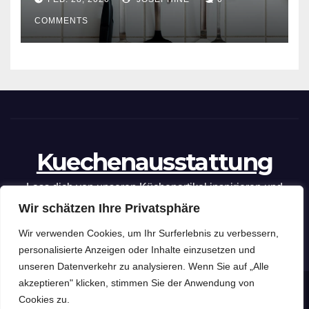
COMMENTS
Kuechenausstattung
Lass dich von unseren Küchenartikel inspirieren und
Wir schätzen Ihre Privatsphäre
optimiere deine kulinarischen Fähigkeiten mit unseren
praktischen Tipps und Tricks.
Wir verwenden Cookies, um Ihr Surferlebnis zu verbessern,
personalisierte Anzeigen oder Inhalte einzusetzen und
unseren Datenverkehr zu analysieren. Wenn Sie auf „Alle
akzeptieren" klicken, stimmen Sie der Anwendung von
Kuechenausstattung
Copyright © 2026 .
Cookies zu.