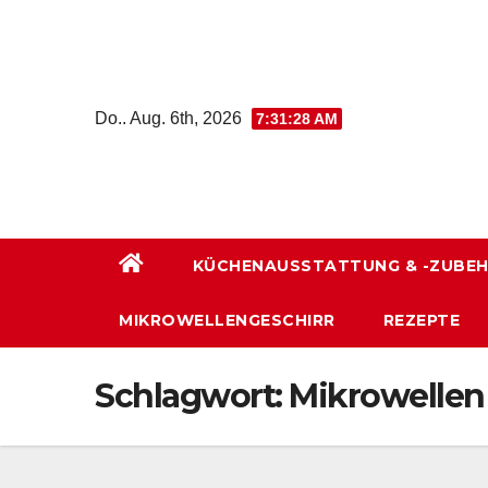
Zum
Inhalt
wechseln
Do.. Aug. 6th, 2026
7:31:29 AM
KÜCHENAUSSTATTUNG & -ZUBE
MIKROWELLENGESCHIRR
REZEPTE
Schlagwort:
Mikrowellen