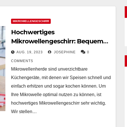
MIKROWELLENGESCHIRR
Hochwertiges
Mikrowellengeschirr: Bequeme
und schnelle Lösungen zum
AUG. 19, 2023
JOSEPHINE
0
Aufwärmen und Kochen
COMMENTS
Mikrowellenherde sind unverzichtbare
Küchengeräte, mit denen wir Speisen schnell und
einfach erhitzen und sogar kochen können. Um
Ihre Mikrowelle optimal nutzen zu können, ist
hochwertiges Mikrowellengeschirr sehr wichtig.
Wir stellen…