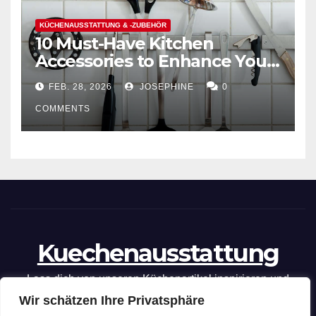
KÜCHENAUSSTATTUNG & -ZUBEHÖR
10 Must-Have Kitchen
Accessories to Enhance Your
Cooking Efficiency
FEB. 28, 2026
JOSEPHINE
0
COMMENTS
Kuechenausstattung
Lass dich von unseren Küchenartikel inspirieren und
Wir schätzen Ihre Privatsphäre
optimiere deine kulinarischen Fähigkeiten mit unseren