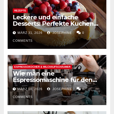
REZEPTE
Leckere und einfache
Desserts: Perfekte Kuchen
mühelos backen
MÄRZ 31, 2026
JOSEPHINE
0
COMMENTS
ESPRESSOKOCHER & MILCHAUFSCHÄUMER
Wie man eine
Espressomaschine für den
Hausgebrauch auswählt
MÄRZ 10, 2026
JOSEPHINE
0
COMMENTS