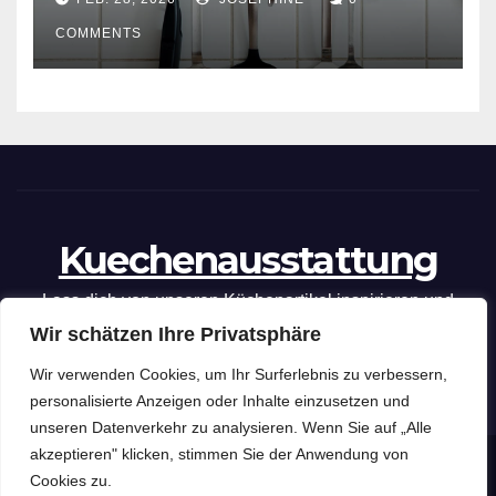
COMMENTS
Kuechenausstattung
Lass dich von unseren Küchenartikel inspirieren und
Wir schätzen Ihre Privatsphäre
optimiere deine kulinarischen Fähigkeiten mit unseren
praktischen Tipps und Tricks.
Wir verwenden Cookies, um Ihr Surferlebnis zu verbessern,
personalisierte Anzeigen oder Inhalte einzusetzen und
unseren Datenverkehr zu analysieren. Wenn Sie auf „Alle
akzeptieren" klicken, stimmen Sie der Anwendung von
Kuechenausstattung
Copyright © 2026 .
Cookies zu.