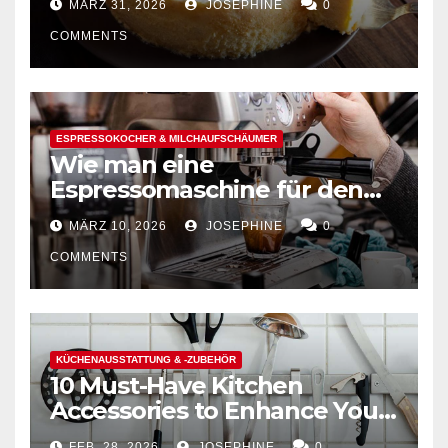
MÄRZ 31, 2026
JOSEPHINE
0
COMMENTS
ESPRESSOKOCHER & MILCHAUFSCHÄUMER
Wie man eine
Espressomaschine für den
Hausgebrauch auswählt
MÄRZ 10, 2026
JOSEPHINE
0
COMMENTS
KÜCHENAUSSTATTUNG & -ZUBEHÖR
10 Must-Have Kitchen
Accessories to Enhance Your
Cooking Efficiency
FEB. 28, 2026
JOSEPHINE
0