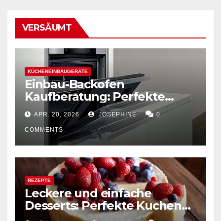
VERSÄUMT
KÜCHENEINBAUGERÄTE
Einbau-Backofen
Kaufberatung: Perfekte
Kombination von Funktion
APR. 20, 2026
JOSEPHINE
0
und Design
COMMENTS
REZEPTE
Leckere und einfache
Desserts: Perfekte Kuchen
mühelos backen