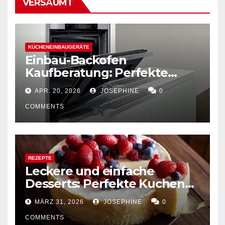
VERSÄUMT
KÜCHENEINBAUGERÄTE
Einbau-Backofen
Kaufberatung: Perfekte
Kombination von Funktion
APR. 20, 2026
JOSEPHINE
0
und Design
COMMENTS
REZEPTE
Leckere und einfache
Desserts: Perfekte Kuchen
mühelos backen
MÄRZ 31, 2026
JOSEPHINE
0
COMMENTS