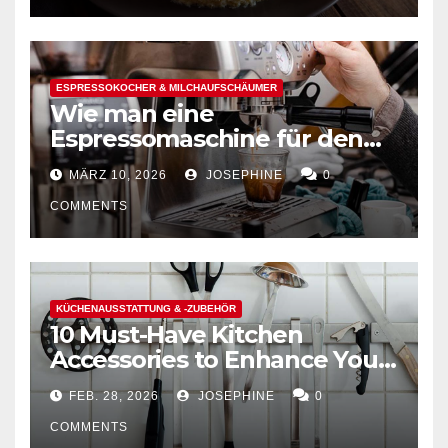
ESPRESSOKOCHER & MILCHAUFSCHÄUMER
Wie man eine
Espressomaschine für den
Hausgebrauch auswählt
MÄRZ 10, 2026
JOSEPHINE
0
COMMENTS
KÜCHENAUSSTATTUNG & -ZUBEHÖR
10 Must-Have Kitchen
Accessories to Enhance Your
Cooking Efficiency
FEB. 28, 2026
JOSEPHINE
0
COMMENTS