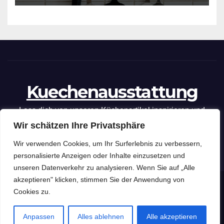
Kuechenausstattung
Lass dich von unseren Küchenartikel inspirieren und
Wir schätzen Ihre Privatsphäre
optimiere deine kulinarischen Fähigkeiten mit unseren
praktischen Tipps und Tricks.
Wir verwenden Cookies, um Ihr Surferlebnis zu verbessern,
personalisierte Anzeigen oder Inhalte einzusetzen und
unseren Datenverkehr zu analysieren. Wenn Sie auf „Alle
akzeptieren" klicken, stimmen Sie der Anwendung von
Kuechenausstattung
Copyright © 2026 .
Cookies zu.
Impressum
Datenschutzerklärung
Anpassen
Alles ablehnen
Alle akzeptieren