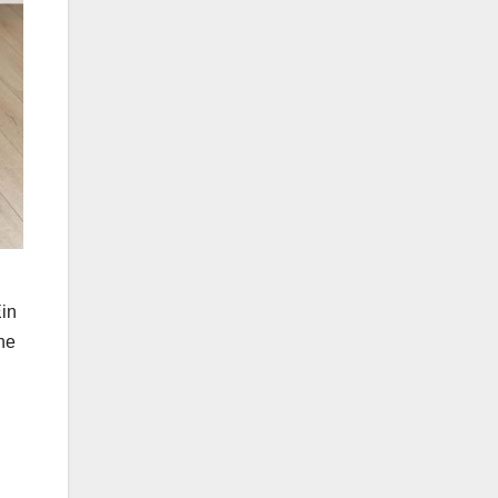
d
Ein
he