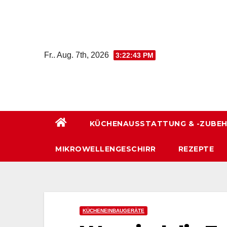
Zum
Inhalt
wechseln
Fr.. Aug. 7th, 2026
3:22:45 PM
KÜCHENAUSSTATTUNG & -ZUBE
MIKROWELLENGESCHIRR
REZEPTE
KÜCHENEINBAUGERÄTE