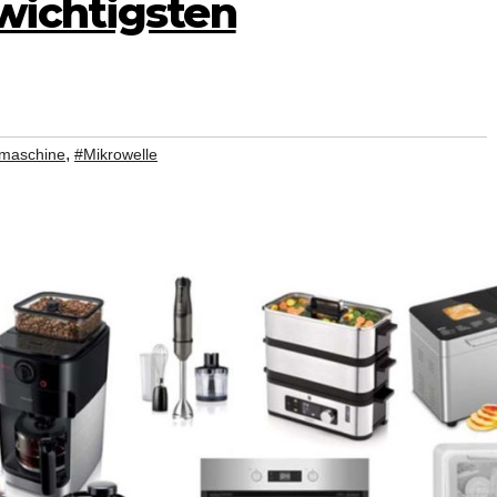
wichtigsten
,
emaschine
#Mikrowelle