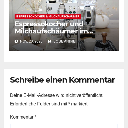
ESPRESSOKOCHER & MILCHAUFSCHÄUMER
Espressokocher und
Milchaufschäumer im
Vergleich: Top-Modelle
NOV. 20, 2025
JOSEPHINE
Schreibe einen Kommentar
Deine E-Mail-Adresse wird nicht veröffentlicht.
Erforderliche Felder sind mit
*
markiert
Kommentar
*