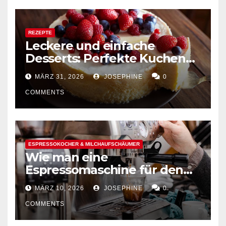
REZEPTE
Leckere und einfache
Desserts: Perfekte Kuchen
mühelos backen
MÄRZ 31, 2026
JOSEPHINE
0
COMMENTS
ESPRESSOKOCHER & MILCHAUFSCHÄUMER
Wie man eine
Espressomaschine für den
Hausgebrauch auswählt
MÄRZ 10, 2026
JOSEPHINE
0
COMMENTS