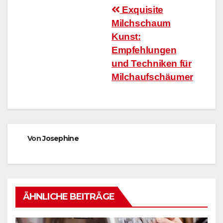
Beitragsnavigation
Exquisite
Milchschaum
Kunst:
Empfehlungen
und Techniken für
Milchaufschäumer
Von
Josephine
ÄHNLICHE BEITRÄGE