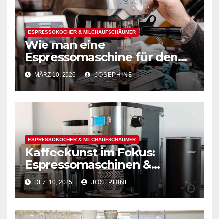
ESPRESSOKOCHER & MILCHAUFSCHÄUMER
Wie man eine
Espressomaschine für den
Hausgebrauch auswählt
MÄRZ 10, 2026
JOSEPHINE
ESPRESSOKOCHER & MILCHAUFSCHÄUMER
Kaffeekunst im Fokus:
Espressomaschinen &
Milchaufschäumer
DEZ. 10, 2025
JOSEPHINE