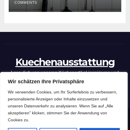
COMMENTS
Kuechenausstattung
Lass dich von unseren Küchenartikel inspirieren und
Wir schätzen Ihre Privatsphäre
optimiere deine kulinarischen Fähigkeiten mit unseren
praktischen Tipps und Tricks.
Wir verwenden Cookies, um Ihr Surferlebnis zu verbessern,
personalisierte Anzeigen oder Inhalte einzusetzen und
unseren Datenverkehr zu analysieren. Wenn Sie auf „Alle
akzeptieren" klicken, stimmen Sie der Anwendung von
Kuechenausstattung
Copyright © 2026 .
Cookies zu.