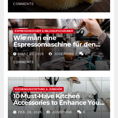
COMMENTS
ESPRESSOKOCHER & MILCHAUFSCHÄUMER
Wie man eine
Espressomaschine für den
Hausgebrauch auswählt
MÄRZ 10, 2026
JOSEPHINE
0
COMMENTS
KÜCHENAUSSTATTUNG & -ZUBEHÖR
10 Must-Have Kitchen
Accessories to Enhance Your
Cooking Efficiency
FEB. 28, 2026
JOSEPHINE
0