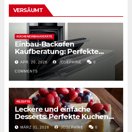
VERSÄUMT
KÜCHENEINBAUGERÄTE
Einbau-Backofen
Kaufberatung: Perfekte
Kombination von Funktion
APR. 20, 2026
JOSEPHINE
0
und Design
COMMENTS
REZEPTE
Leckere und einfache
Desserts: Perfekte Kuchen
mühelos backen
MÄRZ 31, 2026
JOSEPHINE
0