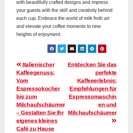
with beautifully crafted designs and impress
your guests with the skill and creativity behind
each cup. Embrace the world of milk froth art
and elevate your coffee moments to new
heights of enjoyment.
Beitragsnavigation
Italienischer
Entdecken Sie das
Kaffeegenuss:
perfekte
Vom
Kaffeeerlebnis:
Espressokocher
Empfehlungen für
bis zum
Espressomaschin
Milchaufschäumer
en und
– Gestalten Sie Ihr
Milchaufschäumer
eigenes kleines
Café zu Hause