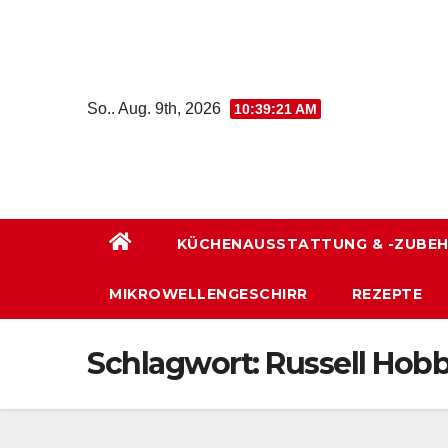
Zum
Inhalt
wechseln
So.. Aug. 9th, 2026
10:39:21 AM
KÜCHENAUSSTATTUNG & -ZUBE
MIKROWELLENGESCHIRR
REZEPTE
Schlagwort:
Russell Hob