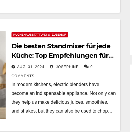
KÜCHENAUSSTATTUNG & -ZUBEHÖR
Die besten Standmixer für jede
Küche: Top Empfehlungen für
Leistung, Preis und Funktion
AUG. 31, 2024
JOSEPHINE
0
COMMENTS
In modern kitchens, electric blenders have
become an indispensable appliance. Not only can
they help us make delicious juices, smoothies,
and shakes, but they can also be used to chop…