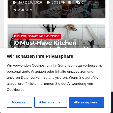
MÄRZ 10, 2026
JOSEPHINE
0
COMMENTS
KÜCHENAUSSTATTUNG & -ZUBEHÖR
10 Must-Have Kitchen
Accessories to Enhance Your
Cooking Efficiency
Wir schätzen Ihre Privatsphäre
FEB. 28, 2026
JOSEPHINE
0
Wir verwenden Cookies, um Ihr Surferlebnis zu verbessern,
COMMENTS
personalisierte Anzeigen oder Inhalte einzusetzen und
unseren Datenverkehr zu analysieren. Wenn Sie auf „Alle
akzeptieren" klicken, stimmen Sie der Anwendung von
Cookies zu.
Anpassen
Alles ablehnen
Alle akzeptieren