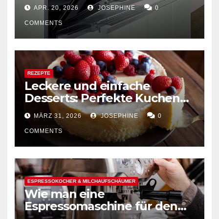
Kombination von Funktion
APR. 20, 2026
JOSEPHINE
0
und Design
COMMENTS
REZEPTE
Leckere und einfache
Desserts: Perfekte Kuchen
mühelos backen
MÄRZ 31, 2026
JOSEPHINE
0
COMMENTS
ESPRESSOKOCHER & MILCHAUFSCHÄUMER
Wie man eine
Espressomaschine für den
Hausgebrauch auswählt