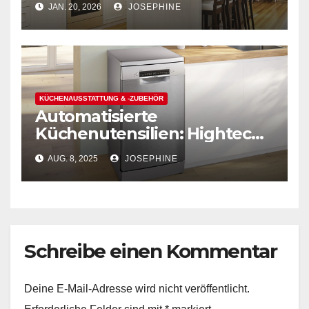
JAN. 20, 2026
JOSEPHINE
Überblick
KÜCHENAUSSTATTUNG & -ZUBEHÖR
Automatisierte
Küchenutensilien: Hightech,
die das Putzen leicht macht
AUG. 8, 2025
JOSEPHINE
Schreibe einen Kommentar
Deine E-Mail-Adresse wird nicht veröffentlicht.