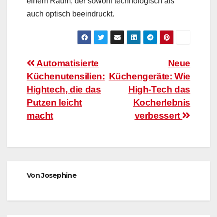
einem Raum, der sowohl technologisch als
auch optisch beeindruckt.
Beitragsnavigation
Automatisierte
Neue
Küchenutensilien:
Küchengeräte: Wie
Hightech, die das
High-Tech das
Putzen leicht
Kocherlebnis
macht
verbessert
Von
Josephine